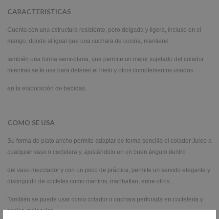
CARACTERISTICAS
Cuenta con una estructura resistente, pero delgada y ligera, incluso en el
mango, donde al igual que una cuchara de cocina, mantiene
también una forma semi-plana, que permite un mejor sujetado del colador
mientras se le usa para detener el hielo y otros complementos usados
en la elaboración de bebidas.
COMO SE USA
Su forma de plato ancho permite adaptar de forma sencilla el colador Julep a
cualquier vaso o coctelera y, ajustándolo en un buen ángulo dentro
del vaso mezclador y con un poco de práctica, permite un servido elegante y
distinguido de cocteles como martinis, manhattan, entre otros.
También se puede usar como colador o cuchara perforada en coctelería y
cocina molecular.