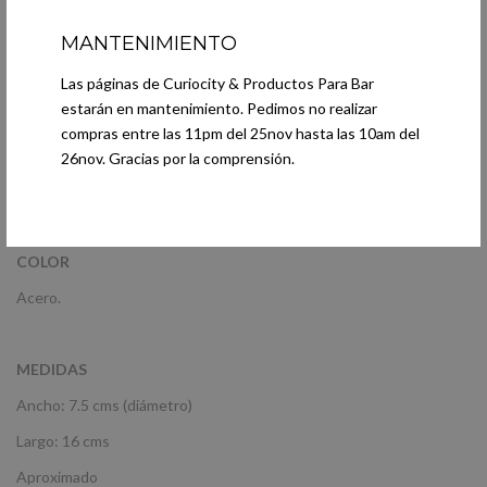
MANTENIMIENTO
PRESENTACIÓN
No incluye caja.
Las páginas de Curiocity & Productos Para Bar
estarán en mantenimiento. Pedimos no realizar
compras entre las 11pm del 25nov hasta las 10am del
MATERIAL
26nov. Gracias por la comprensión.
Acero inoxidable.
COLOR
Acero.
MEDIDAS
Ancho: 7.5 cms (diámetro)
Largo: 16 cms
Aproximado