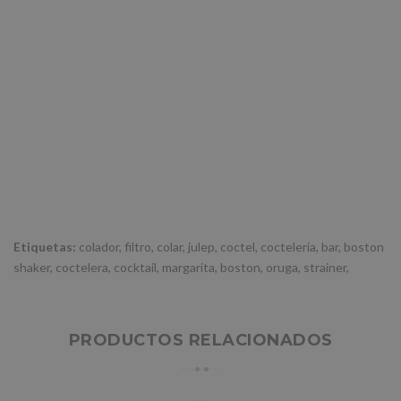
Etiquetas:
colador
,
filtro
,
colar
,
julep
,
coctel
,
cocteleria
,
bar
,
boston
shaker
,
coctelera
,
cocktail
,
margarita
,
boston
,
oruga
,
strainer
,
PRODUCTOS RELACIONADOS