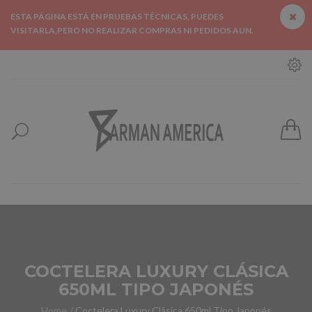
ESTA PÁGINA ESTÁ EN PRUEBAS TÉCNICAS, PUEDES
VISITARLA,PERO NO REALIZAR COMPRAS NI PEDIDOS AUN.
COCTELERA LUXURY CLÁSICA
650ML TIPO JAPONÉS
Home
Coctelera Luxury Clásica 650ml Tipo Japonés