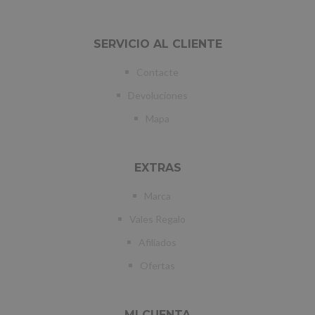
SERVICIO AL CLIENTE
Contacte
Devoluciones
Mapa
EXTRAS
Marca
Vales Regalo
Afiliados
Ofertas
MI CUENTA