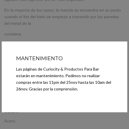
En la mayoría de los casos, la mezcla se encuentra en su punto
cuando el frio del hielo se empieza a transmitir por las paredes
del metal de la
coctelera.
PRESENTACIÓN
MANTENIMIENTO
No incluye caja.
Las páginas de Curiocity & Productos Para Bar
estarán en mantenimiento. Pedimos no realizar
compras entre las 11pm del 25nov hasta las 10am del
MATERIAL
26nov. Gracias por la comprensión.
Acero inoxidable.
COLOR
Acero.