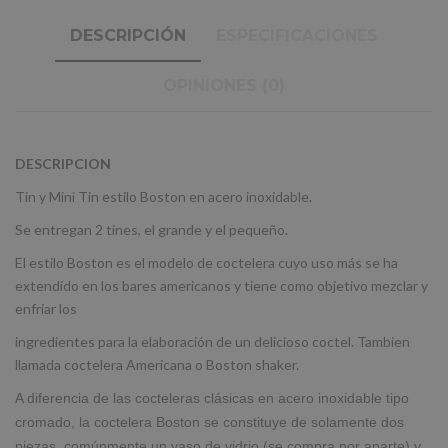
DESCRIPCIÓN
ESPECIFICACIONES
OPINIONES (0)
DESCRIPCION
Tin y Mini Tin estilo Boston en acero inoxidable.
Se entregan 2 tines, el grande y el pequeño.
El estilo Boston es el modelo de coctelera cuyo uso más se ha
extendido en los bares americanos y tiene como objetivo mezclar y
enfriar los
ingredientes para la elaboración de un delicioso coctel. Tambien
llamada coctelera Americana o Boston shaker.
A diferencia de las cocteleras clásicas en acero inoxidable tipo
cromado, la coctelera Boston se constituye de solamente dos
piezas,
comúnmente un vaso de vidrio (se compra por aparte) y