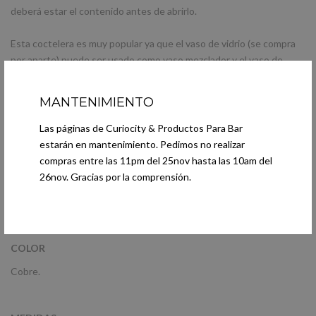
deberá estar el contenido antes de abrirlo.
Esta coctelera es muy popular ya que el vaso de vidrio (se compra
por aparte) puede ser usado como vaso mezclador y el vaso de
acero por su resistencia en muy útil
en maniobras de flair.
MANTENIMIENTO
PRESENTACIÓN
Las páginas de Curiocity & Productos Para Bar
No incluye caja.
estarán en mantenimiento. Pedimos no realizar
compras entre las 11pm del 25nov hasta las 10am del
26nov. Gracias por la comprensión.
MATERIAL
Acero inoxidable.
COLOR
Cobre.