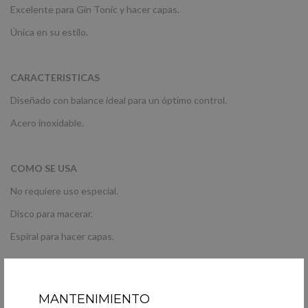
Excelente para Gin Tonic y hacer capas.
Única en su estilo.
CARACTERISTICAS
Diseñado con balance ideal para un óptimo control.
Acero inoxidable.
COMO SE USA
No requiere uso especial.
Disco para macerar.
Espiral para hacer capas.
PRESENTACIÓN
MANTENIMIENTO
No incluye caja, viene en bolsa plastica.