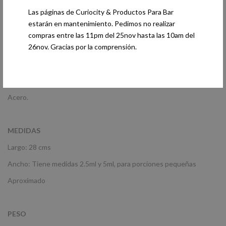
Las páginas de Curiocity & Productos Para Bar
estarán en mantenimiento. Pedimos no realizar
MATERIAL
compras entre las 11pm del 25nov hasta las 10am del
26nov. Gracias por la comprensión.
Acero inoxidable.
COLOR
Acero.
MEDIDAS
Largo: 28 cms
Ancho: Tiene medidas 2.5ml y 5ml, para porciones pequeñas
Aproximado
PESO