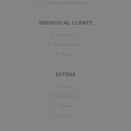
Términos y Condiciones
SERVICIO AL CLIENTE
Contacte
Devoluciones
Mapa
EXTRAS
Marca
Vales Regalo
Afiliados
Ofertas