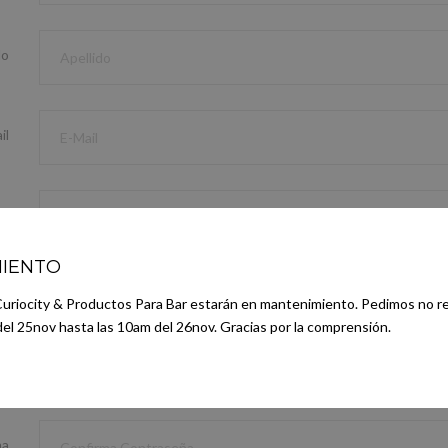
do
il
no
IENTO
NTRASEÑA
Curiocity & Productos Para Bar estarán en mantenimiento. Pedimos no re
el 25nov hasta las 10am del 26nov. Gracias por la comprensión.
ña
ma