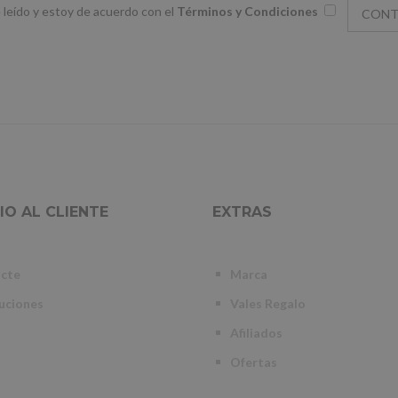
 leído y estoy de acuerdo con el
Términos y Condiciones
IO AL CLIENTE
EXTRAS
cte
Marca
uciones
Vales Regalo
Afiliados
Ofertas