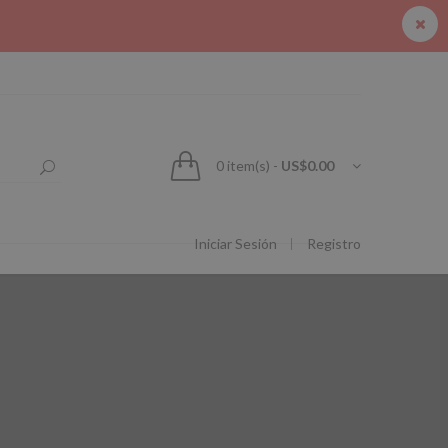
0
item(s)
-
US$0.00
Iniciar Sesión
Registro