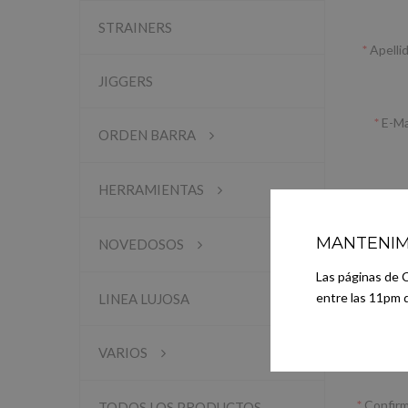
STRAINERS
Apelli
JIGGERS
E-Ma
ORDEN BARRA
HERRAMIENTAS
Teléfo
MANTENIM
NOVEDOSOS
SU CO
Las páginas de 
entre las 11pm d
LINEA LUJOSA
VARIOS
Contrase
Confir
TODOS LOS PRODUCTOS