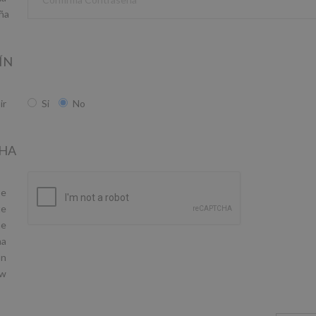
ña
ÍN
ir
Si
No
HA
se
te
he
ha
on
ow