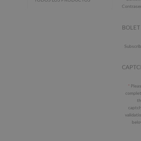
Contrase
BOLET
Subscrib
CAPTC
Plea
comple
t
captc
validati
bel